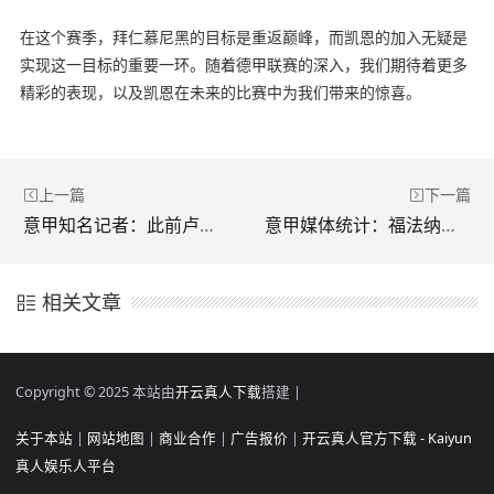
在这个赛季，拜仁慕尼黑的目标是重返巅峰，而凯恩的加入无疑是
实现这一目标的重要一环。随着德甲联赛的深入，我们期待着更多
精彩的表现，以及凯恩在未来的比赛中为我们带来的惊喜。
上一篇
下一篇
意甲知名记者：此前卢卡已被推荐给米兰，具体方案是与奇克互换！但未能成功
意甲媒体统计：福法纳、拉比奥特和莫德里奇同时上场，米兰总共才丢一个点球
相关文章
Copyright © 2025 本站由
开云真人下载
搭建 |
关于本站
|
网站地图
|
商业合作
|
广告报价
|
开云真人官方下载 - Kaiyun
真人娱乐人平台