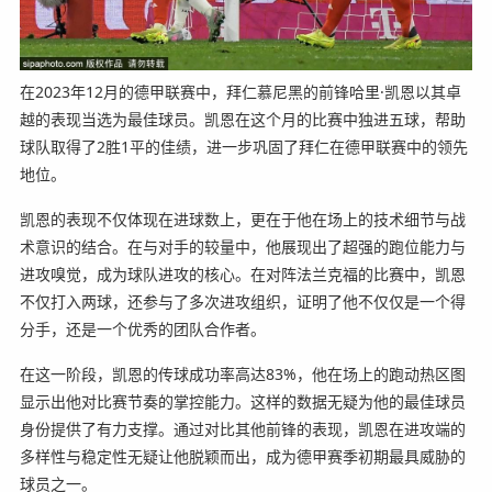
在2023年12月的德甲联赛中，拜仁慕尼黑的前锋哈里·凯恩以其卓
越的表现当选为最佳球员。凯恩在这个月的比赛中独进五球，帮助
球队取得了2胜1平的佳绩，进一步巩固了拜仁在德甲联赛中的领先
地位。
凯恩的表现不仅体现在进球数上，更在于他在场上的技术细节与战
术意识的结合。在与对手的较量中，他展现出了超强的跑位能力与
进攻嗅觉，成为球队进攻的核心。在对阵法兰克福的比赛中，凯恩
不仅打入两球，还参与了多次进攻组织，证明了他不仅仅是一个得
分手，还是一个优秀的团队合作者。
在这一阶段，凯恩的传球成功率高达83%，他在场上的跑动热区图
显示出他对比赛节奏的掌控能力。这样的数据无疑为他的最佳球员
身份提供了有力支撑。通过对比其他前锋的表现，凯恩在进攻端的
多样性与稳定性无疑让他脱颖而出，成为德甲赛季初期最具威胁的
球员之一。